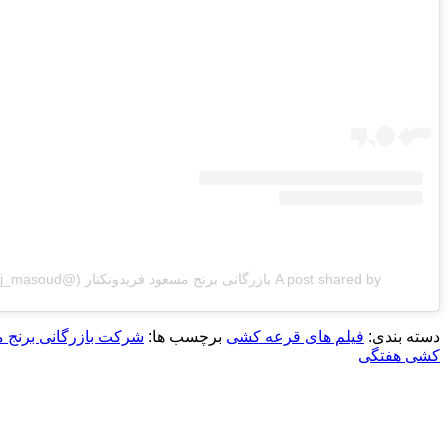
A post shared by بازرگانی برنج مسعود فریدونکنار (@berenj_masoud)
دسته بندی:
فیلم های قرعه کشی
برچسب ها:
شرکت بازرگانی برنج م
کشی هفتگی