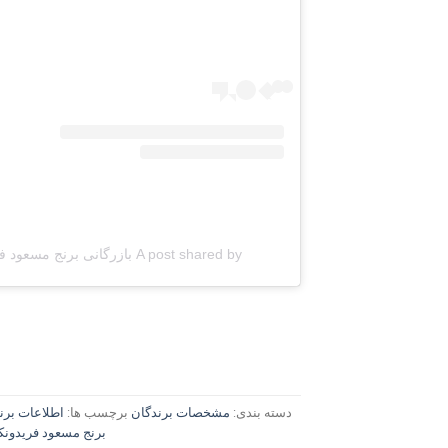
A post shared by بازرگانی برنج مسعود فریدونکنار (@berenj_masoud)
دسته بندی:
مشخصات برندگان
برچسب ها:
اطلاعات بر
برنج مسعود فریدونکن