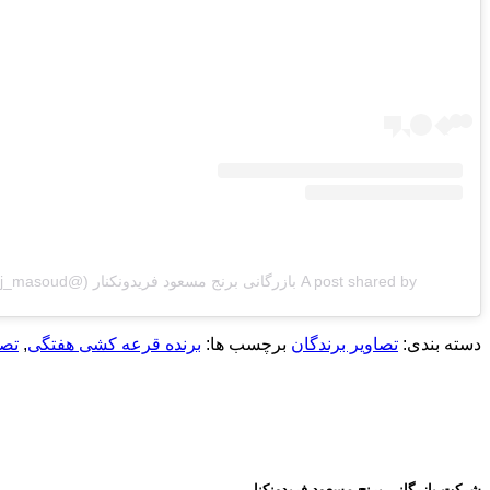
A post shared by بازرگانی برنج مسعود فریدونکنار (@berenj_masoud)
دسته بندی:
تصاویر برندگان
برچسب ها:
برنده قرعه کشی هفتگی
,
تصو
شرکت بازرگانی برنج مسعود فریدونکنار