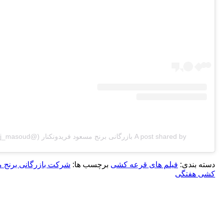
A post shared by بازرگانی برنج مسعود فریدونکنار (@berenj_masoud)
دسته بندی:
فیلم های قرعه کشی
برچسب ها:
شرکت بازرگانی برنج م
کشی هفتگی