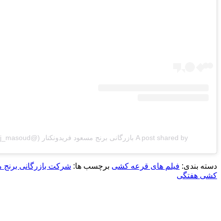
A post shared by بازرگانی برنج مسعود فریدونکنار (@berenj_masoud)
دسته بندی:
فیلم های قرعه کشی
برچسب ها:
شرکت بازرگانی برنج م
کشی هفتگی